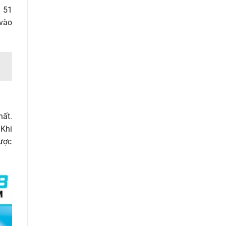
– 51
 vào
hất.
 Khi
cược