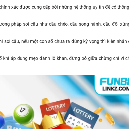
chính xác được cung cấp bởi những hệ thống uy tín để có thông
ương pháp soi cầu như cầu chéo, cầu song hành, cầu đối xứn
khi soi cầu, nếu một con số chưa ra đúng kỳ vọng thì kiên nhẫn
ố khi áp dụng mẹo đánh lô khan, đừng bỏ giữa chừng chỉ vì 