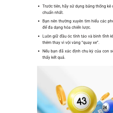
Trước tiên, hãy sử dụng bảng thống kê 
chuẩn nhất.
Bạn nên thường xuyên tìm hiểu các ph
để đa dạng hóa chiến lược.
Luôn giữ đầu óc tỉnh táo và bình tĩnh 
thêm thay vì vội vàng “quay xe”.
Nếu bạn đã xác định chu kỳ của con s
thấy kết quả.