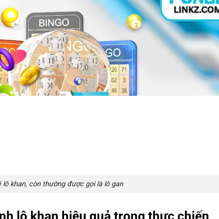
 lô khan, còn thường được gọi là lô gan
h lô khan hiệu quả trong thực chiến