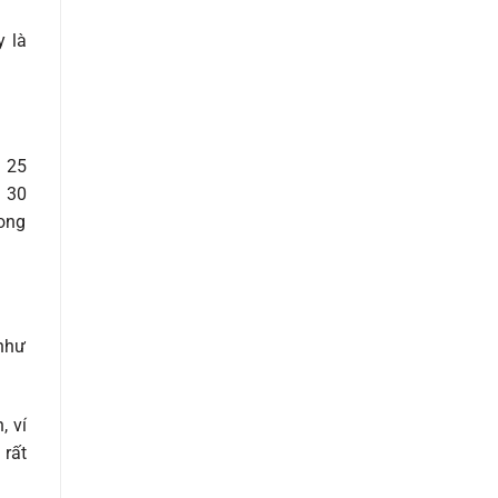
y là
n 25
g 30
rong
 như
, ví
 rất