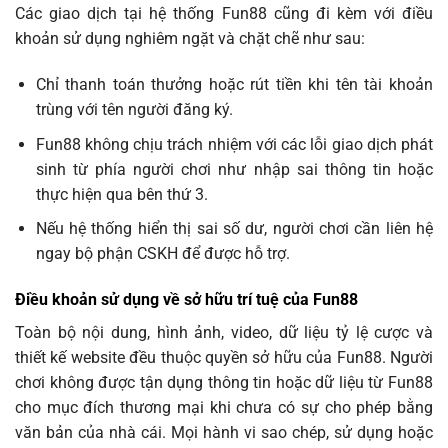
Các giao dịch tại hệ thống Fun88 cũng đi kèm với điều
khoản sử dụng nghiêm ngặt và chặt chẽ như sau:
Chỉ thanh toán thưởng hoặc rút tiền khi tên tài khoản
trùng với tên người đăng ký.
Fun88 không chịu trách nhiệm với các lỗi giao dịch phát
sinh từ phía người chơi như nhập sai thông tin hoặc
thực hiện qua bên thứ 3.
Nếu hệ thống hiển thị sai số dư, người chơi cần liên hệ
ngay bộ phận CSKH để được hỗ trợ.
Điều khoản sử dụng về sở hữu trí tuệ của Fun88
Toàn bộ nội dung, hình ảnh, video, dữ liệu tỷ lệ cược và
thiết kế website đều thuộc quyền sở hữu của Fun88. Người
chơi không được tận dụng thông tin hoặc dữ liệu từ Fun88
cho mục đích thương mại khi chưa có sự cho phép bằng
văn bản của nhà cái. Mọi hành vi sao chép, sử dụng hoặc