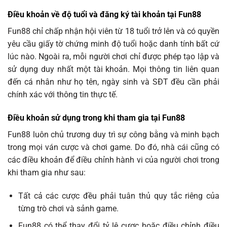
Điều khoản về độ tuổi và đăng ký tài khoản tại Fun88
Fun88 chỉ chấp nhận hội viên từ 18 tuổi trở lên và có quyền
yêu cầu giấy tờ chứng minh độ tuổi hoặc danh tính bất cứ
lúc nào. Ngoài ra, mỗi người chơi chỉ được phép tạo lập và
sử dụng duy nhất một tài khoản. Mọi thông tin liên quan
đến cá nhân như họ tên, ngày sinh và SĐT đều cần phải
chính xác với thông tin thực tế.
Điều khoản sử dụng trong khi tham gia tại Fun88
Fun88 luôn chủ trương duy trì sự công bằng và minh bạch
trong mọi ván cược và chơi game. Do đó, nhà cái cũng có
các điều khoản để điều chỉnh hành vi của người chơi trong
khi tham gia như sau:
Tất cả các cược đều phải tuân thủ quy tắc riêng của
từng trò chơi và sảnh game.
Fun88 có thể thay đổi tỷ lệ cược hoặc điều chỉnh điều