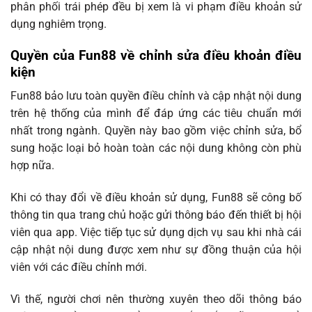
phân phối trái phép đều bị xem là vi phạm điều khoản sử
dụng nghiêm trọng.
Quyền của Fun88 về chỉnh sửa điều khoản điều
kiện
Fun88 bảo lưu toàn quyền điều chỉnh và cập nhật nội dung
trên hệ thống của mình để đáp ứng các tiêu chuẩn mới
nhất trong ngành. Quyền này bao gồm việc chỉnh sửa, bổ
sung hoặc loại bỏ hoàn toàn các nội dung không còn phù
hợp nữa.
Khi có thay đổi về điều khoản sử dụng, Fun88 sẽ công bố
thông tin qua trang chủ hoặc gửi thông báo đến thiết bị hội
viên qua app. Việc tiếp tục sử dụng dịch vụ sau khi nhà cái
cập nhật nội dung được xem như sự đồng thuận của hội
viên với các điều chỉnh mới.
Vì thế, người chơi nên thường xuyên theo dõi thông báo