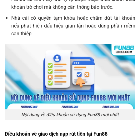
khoản trò chơi mà không cần thông báo trước.
Nhà cái có quyền tạm khóa hoặc chấm dứt tài khoản
nếu phát hiện dấu hiệu gian lận hoặc dùng phần mềm
can thiệp.
Nội dung về điều khoản sử dụng Fun88 mới nhất
Điều khoản về giao dịch nạp rút tiền tại Fun88