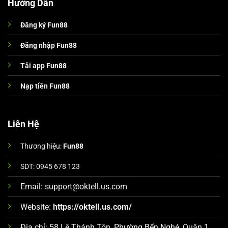
Hướng Dẫn
Đăng ký Fun88
Đăng nhập Fun88
Tải app Fun88
Nạp tiền Fun88
Liên Hệ
Thương hiệu:
Fun88
SDT:
0945 678 123
Email:
support@oktell.us.com
Website:
https://oktell.us.com/
Địa chỉ: 58 Lê Thánh Tôn, Phường Bến Nghé, Quận 1,