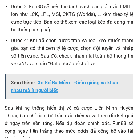
Bước 3: Fun88 sẽ hiển thị danh sách các giải đấu LMHT
lớn như LCK, LPL, MSI, CKTG (Worlds), … kèm theo tỷ lệ
cược trực tiếp. Bạn có thể xem các loại kèo đa dạng mà
hệ thống cung cấp.
Bước 4: Khi đã chọn được trận và loại kèo muốn tham
gia, bạn có thể xem tỷ lệ cược, chọn đội tuyển và nhập
số tiền cược. Sau đó, check nhanh lại toàn bộ thông tin
vé cược và nhấn “Đặt cược” để chốt vé.
Xem thêm:
Xổ Số Ba Miền - Điểm giống và khác
nhau mà ít người biết
Sau khi hệ thống hiển thị vé cá cược Liên Minh Huyền
Thoại, bạn chỉ cần đợi trận đấu diễn ra và theo dõi kết quả
ở ngay trên nền tảng. Nếu dự đoán chính xác, Fun88 sẽ
cộng ngay tiền thắng theo mức odds đã công bố vào tài