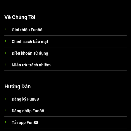
Về Chúng Tôi
Giới thiệu Fun88
Chính sách bảo mật
Điều khoản sử dụng
Miễn trừ trách nhiệm
Hướng Dẫn
Đăng ký Fun88
Đăng nhập Fun88
Tải app Fun88