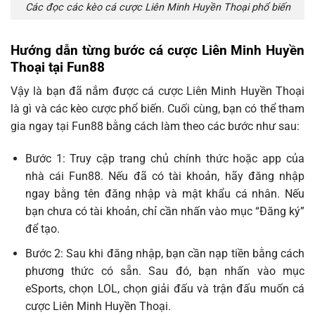
Các đọc các kèo cá cược Liên Minh Huyền Thoại phổ biến
Hướng dẫn từng bước cá cược Liên Minh Huyền
Thoại tại Fun88
Vậy là bạn đã nắm được cá cược Liên Minh Huyền Thoại
là gì và các kèo cược phổ biến. Cuối cùng, bạn có thể tham
gia ngay tại Fun88 bằng cách làm theo các bước như sau:
Bước 1: Truy cập trang chủ chính thức hoặc app của
nhà cái Fun88. Nếu đã có tài khoản, hãy đăng nhập
ngay bằng tên đăng nhập và mật khẩu cá nhân. Nếu
bạn chưa có tài khoản, chỉ cần nhấn vào mục “Đăng ký”
để tạo.
Bước 2: Sau khi đăng nhập, bạn cần nạp tiền bằng cách
phương thức có sẵn. Sau đó, bạn nhấn vào mục
eSports, chọn LOL, chọn giải đấu và trận đấu muốn cá
cược Liên Minh Huyền Thoại.