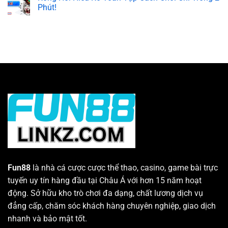
Phút!
Fun88
là nhà cá cược cược thể thao, casino, game bài trực
tuyến uy tín hàng đầu tại Châu Á với hơn 15 năm hoạt
động. Sở hữu kho trò chơi đa dạng, chất lương dịch vụ
đẳng cấp, chăm sóc khách hàng chuyên nghiệp, giao dịch
nhanh và bảo mật tốt.